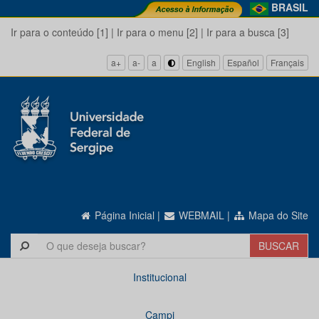
BRASIL
Ir para o conteúdo [1]
|
Ir para o menu [2]
|
Ir para a busca [3]
a+
a-
a
English
Español
Français
Página Inicial
|
WEBMAIL
|
Mapa do Site
Institucional
Campi