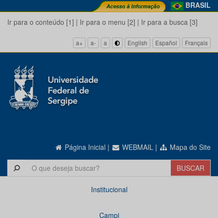
BRASIL
Ir para o conteúdo [1]
|
Ir para o menu [2]
|
Ir para a busca [3]
a+
a-
a
English
Español
Français
Página Inicial
|
WEBMAIL
|
Mapa do Site
Institucional
Campi